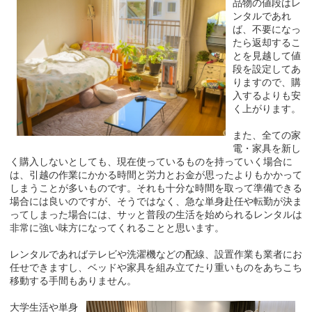
品物の値段はレ
ンタルであれ
ば、不要になっ
たら返却するこ
とを見越して値
段を設定してあ
りますので、購
入するよりも安
く上がります。
また、全ての家
電・家具を新し
く購入しないとしても、現在使っているものを持っていく場合に
は、引越の作業にかかる時間と労力とお金が思ったよりもかかって
しまうことが多いものです。それも十分な時間を取って準備できる
場合には良いのですが、そうではなく、急な単身赴任や転勤が決ま
ってしまった場合には、サッと普段の生活を始められるレンタルは
非常に強い味方になってくれることと思います。
レンタルであればテレビや洗濯機などの配線、設置作業も業者にお
任せできますし、ベッドや家具を組み立てたり重いものをあちこち
移動する手間もありません。
大学生活や単身