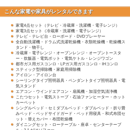
こんな家電や家具がレンタルできます
家電4点セット（テレビ・冷蔵庫・洗濯機・電子レンジ）
家電3点セット（冷蔵庫・洗濯機・電子レンジ）
テレビ・テレビ台・ローボード・DVDプレーヤー
全自動洗濯機・ドラム式洗濯乾燥機・衣類乾燥機・乾燥機ス
タンド・物干し
冷蔵庫・電子レンジ・オーブンレンジ・オーブントースタ
ー・炊飯器・電気ポット・電気ケトル・レンジワゴン
都市ガス用ガスコンロ・LPガス用ガスコンロ・IHコンロ
スティック型掃除機・家庭用掃除機
アイロン・アイロン台
シーリングタイプ照明器具・ペンダントタイプ照明器具・電
気スタンド
エアコン・ウインドエアコン・扇風機・加湿空気清浄機
こたつセット・電気ストーブ・石油ファンヒーター・ホット
カーペット
シングルベッド・セミダブルベッド・ダブルベッド・折り畳
みベッド・ベッドサイドガード・ベッド用寝具・和式布団セ
ット・替えカバー・布団乾燥機
ダイニングセット・ローテーブル・座卓・センターテーブ