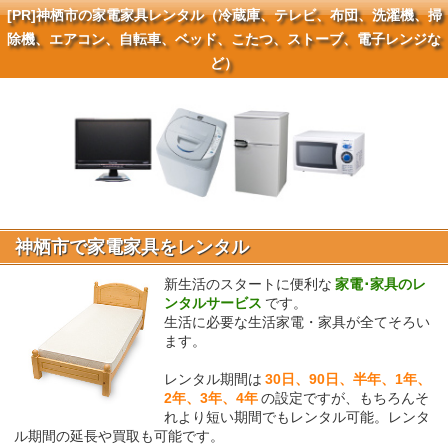
[PR]
神栖市の家電家具レンタル（冷蔵庫、テレビ、布団、洗濯機、掃
除機、エアコン、自転車、ベッド、こたつ、ストーブ、電子レンジな
ど）
神栖市で家電家具をレンタル
新生活のスタートに便利な
家電･家具のレ
ンタルサービス
です。
生活に必要な生活家電・家具が全てそろい
ます。
レンタル期間は
30日、90日、半年、1年、
2年、3年、4年
の設定ですが、もちろんそ
れより短い期間でもレンタル可能。レンタ
ル期間の延長や買取も可能です。